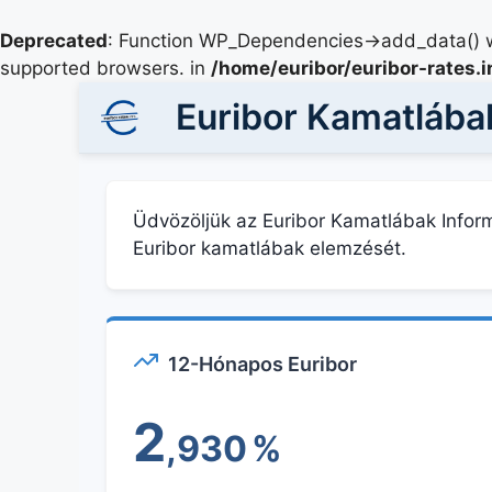
Deprecated
: Function WP_Dependencies->add_data() w
supported browsers. in
/home/euribor/euribor-rates.
Euribor Kamatlábak
Üdvözöljük az Euribor Kamatlábak Inform
Euribor kamatlábak elemzését.
12-Hónapos Euribor
2
,930
%