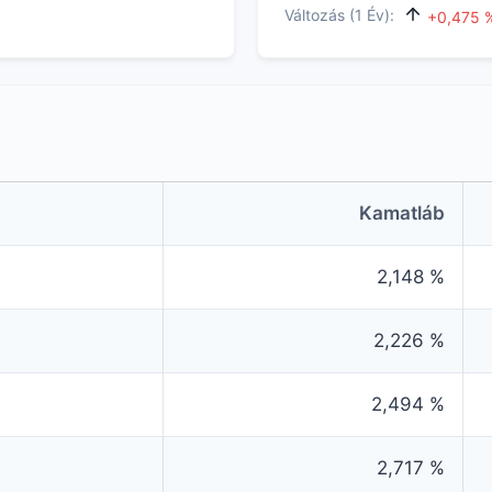
Változás (1 Év):
+0,475 
Kamatláb
2,148 %
2,226 %
2,494 %
2,717 %