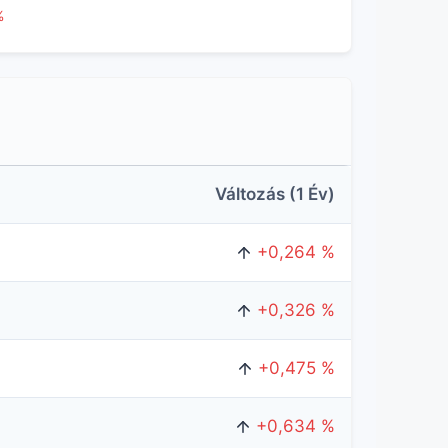
%
Változás (1 Év)
+0,264 %
+0,326 %
+0,475 %
+0,634 %