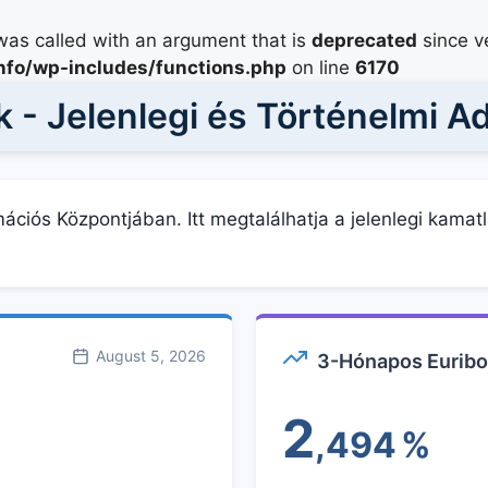
as called with an argument that is
deprecated
since ve
info/wp-includes/functions.php
on line
6170
 - Jelenlegi és Történelmi A
ációs Központjában. Itt megtalálhatja a jelenlegi kamat
August 5, 2026
3-Hónapos Euribo
2
,494
%