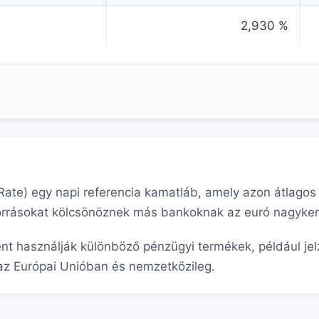
2,930 %
 Rate) egy napi referencia kamatláb, amely azon átlago
forrásokat kölcsönöznek más bankoknak az euró nagyke
nt használják különböző pénzügyi termékek, például jel
z Európai Unióban és nemzetközileg.