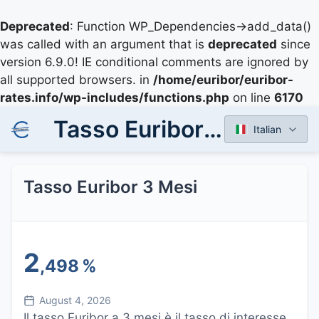
Deprecated
: Function WP_Dependencies->add_data()
was called with an argument that is
deprecated
since
version 6.9.0! IE conditional comments are ignored by
all supported browsers. in
/home/euribor/euribor-
rates.info/wp-includes/functions.php
on line
6170
Tasso Euribor 3 Mesi
Italian
Tasso Euribor 3 Mesi
2
,498
%
August 4, 2026
Il tasso Euribor a 3 mesi è il tasso di interesse