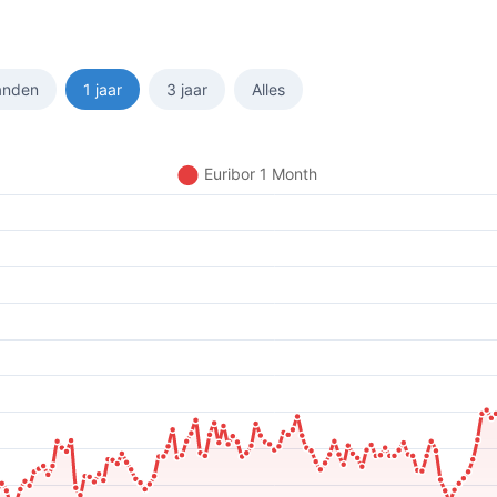
anden
1 jaar
3 jaar
Alles