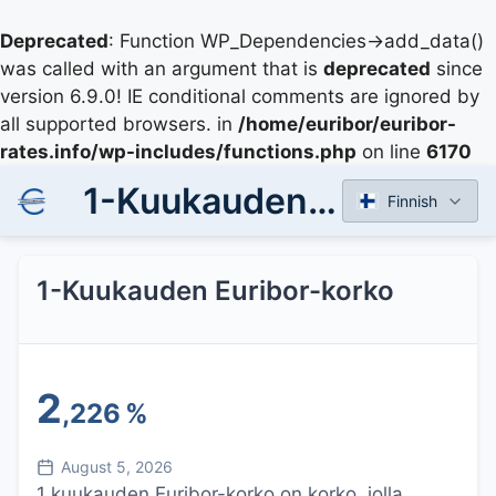
Deprecated
: Function WP_Dependencies->add_data()
was called with an argument that is
deprecated
since
version 6.9.0! IE conditional comments are ignored by
all supported browsers. in
/home/euribor/euribor-
rates.info/wp-includes/functions.php
on line
6170
1-Kuukauden Euribor-korko
Finnish
1-Kuukauden Euribor-korko
2
,226
%
August 5, 2026
1 kuukauden Euribor-korko on korko, jolla