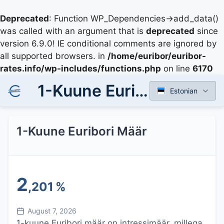
Deprecated
: Function WP_Dependencies->add_data()
was called with an argument that is
deprecated
since
version 6.9.0! IE conditional comments are ignored by
all supported browsers. in
/home/euribor/euribor-
rates.info/wp-includes/functions.php
on line
6170
1-Kuune Euribori Määr
Estonian
1-Kuune Euribori Määr
2
,201
%
August 7, 2026
1-kuune Euribori määr on intressimäär, millega