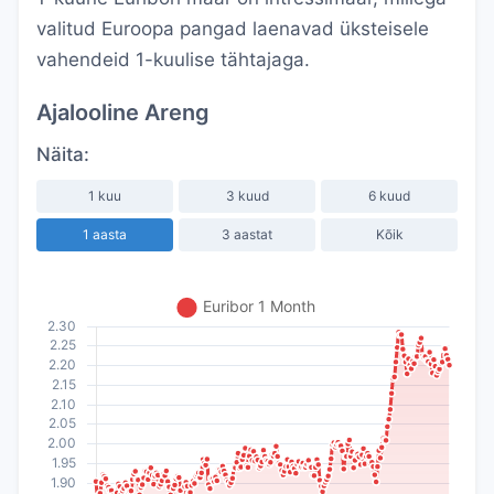
valitud Euroopa pangad laenavad üksteisele
vahendeid 1-kuulise tähtajaga.
Ajalooline Areng
Näita:
1 kuu
3 kuud
6 kuud
1 aasta
3 aastat
Kõik