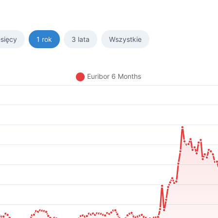
sięcy
1 rok
3 lata
Wszystkie