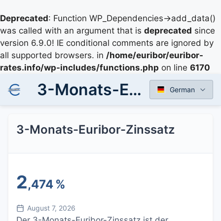
Deprecated
: Function WP_Dependencies->add_data()
was called with an argument that is
deprecated
since
version 6.9.0! IE conditional comments are ignored by
all supported browsers. in
/home/euribor/euribor-
rates.info/wp-includes/functions.php
on line
6170
3-Monats-Euribor-Zinssatz
German
3-Monats-Euribor-Zinssatz
2
,474
%
August 7, 2026
Der 3-Monats-Euribor-Zinssatz ist der