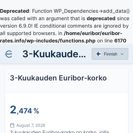
Deprecated
: Function WP_Dependencies->add_data()
was called with an argument that is
deprecated
since
version 6.9.0! IE conditional comments are ignored by
all supported browsers. in
/home/euribor/euribor-
rates.info/wp-includes/functions.php
on line
6170
3-Kuukauden Euribor-korko
Finnish
3-Kuukauden Euribor-korko
2
,474
%
August 7, 2026
3 kuukauden Euribor-korko on korko, jolla