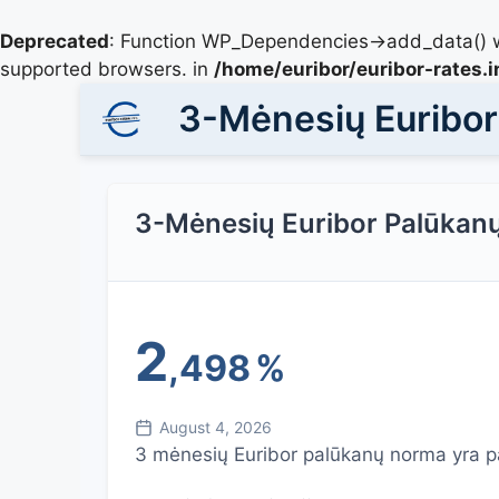
Deprecated
: Function WP_Dependencies->add_data() w
supported browsers. in
/home/euribor/euribor-rates.
3-Mėnesių Euribo
3-Mėnesių Euribor Palūkan
2
,498
%
August 4, 2026
3 mėnesių Euribor palūkanų norma yra pa