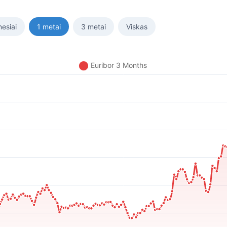
esiai
1 metai
3 metai
Viskas