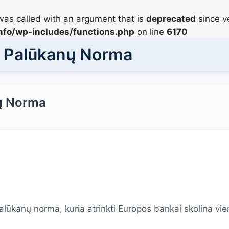
as called with an argument that is
deprecated
since ve
info/wp-includes/functions.php
on line
6170
r Palūkanų Norma
ų Norma
lūkanų norma, kuria atrinkti Europos bankai skolina vie