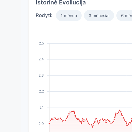
Istorinė Evoliucija
Rodyti:
1 mėnuo
3 mėnesiai
6 mėn