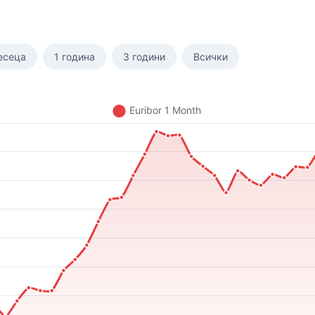
есеца
1 година
3 години
Всички