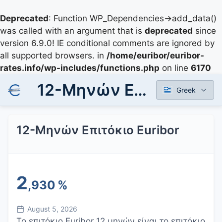
Deprecated
: Function WP_Dependencies->add_data()
was called with an argument that is
deprecated
since
version 6.9.0! IE conditional comments are ignored by
all supported browsers. in
/home/euribor/euribor-
rates.info/wp-includes/functions.php
on line
6170
12-Μηνών Επιτόκιο Euribor
Greek
12-Μηνών Επιτόκιο Euribor
2
,930
%
August 5, 2026
Το επιτόκιο Euribor 12 μηνών είναι το επιτόκιο