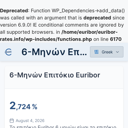
Deprecated
: Function WP_Dependencies->add_data()
was called with an argument that is
deprecated
since
version 6.9.0! IE conditional comments are ignored by
all supported browsers. in
/home/euribor/euribor-
rates.info/wp-includes/functions.php
on line
6170
6-Μηνών Επιτόκιο Euribor
Greek
6-Μηνών Επιτόκιο Euribor
2
,724
%
August 4, 2026
Το επιτόκιο Euribor 6 μηνών είναι το επιτόκιο