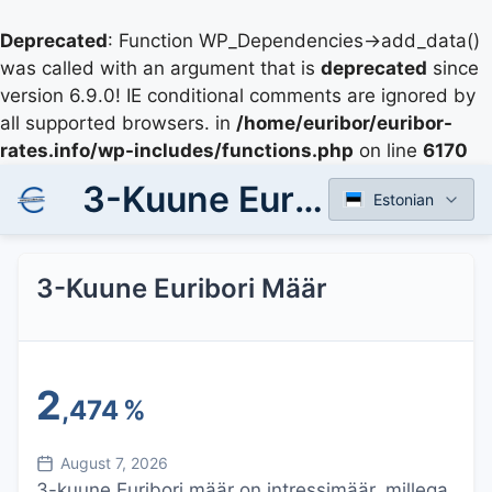
Deprecated
: Function WP_Dependencies->add_data()
was called with an argument that is
deprecated
since
version 6.9.0! IE conditional comments are ignored by
all supported browsers. in
/home/euribor/euribor-
rates.info/wp-includes/functions.php
on line
6170
3-Kuune Euribori Määr
Estonian
3-Kuune Euribori Määr
2
,474
%
August 7, 2026
3-kuune Euribori määr on intressimäär, millega