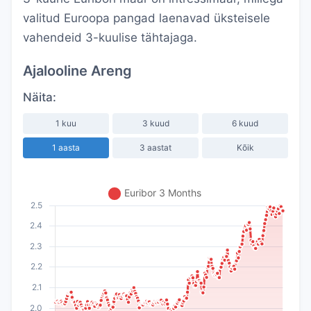
valitud Euroopa pangad laenavad üksteisele
vahendeid 3-kuulise tähtajaga.
Ajalooline Areng
Näita:
1 kuu
3 kuud
6 kuud
1 aasta
3 aastat
Kõik