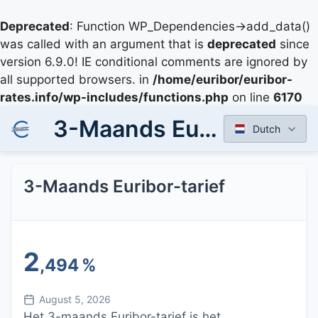
Deprecated
: Function WP_Dependencies->add_data()
was called with an argument that is
deprecated
since
version 6.9.0! IE conditional comments are ignored by
all supported browsers. in
/home/euribor/euribor-
rates.info/wp-includes/functions.php
on line
6170
3-Maands Euribor-tarief
Dutch
3-Maands Euribor-tarief
2
,494
%
August 5, 2026
Het 3-maands Euribor-tarief is het