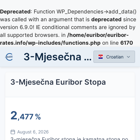
Deprecated
: Function WP_Dependencies->add_data()
was called with an argument that is
deprecated
since
version 6.9.0! IE conditional comments are ignored by
all supported browsers. in
/home/euribor/euribor-
rates.info/wp-includes/functions.php
on line
6170
3-Mjesečna Euribor Stopa
Croatian
3-Mjesečna Euribor Stopa
2
,477
%
August 6, 2026
3-mjesečna Euribor stopa je kamatna stopa po